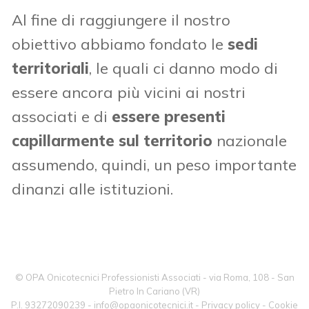
Al fine di raggiungere il nostro
obiettivo abbiamo fondato le
sedi
territoriali
, le quali ci danno modo di
essere ancora più vicini ai nostri
associati e di
essere presenti
capillarmente sul territorio
nazionale
assumendo, quindi, un peso importante
dinanzi alle istituzioni.
© OPA Onicotecnici Professionisti Associati - via Roma, 108 - San
Pietro In Cariano (VR)
P.I. 93272090239 -
info@opaonicotecnici.it
-
Privacy policy
-
Cookie