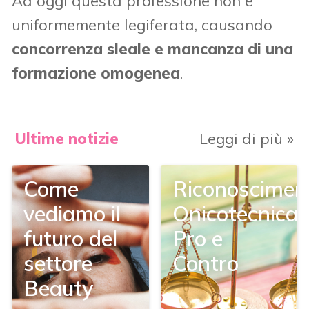
Ad oggi questa professione non è
uniformemente legiferata, causando
concorrenza sleale e mancanza di una
formazione omogenea
.
Ultime notizie
Leggi di più »
Come
Riconoscimen
vediamo il
Onicotecnica:
futuro del
Pro e
settore
Contro
Beauty