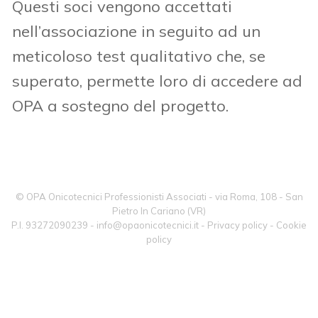
Questi soci vengono accettati
nell’associazione in seguito ad un
meticoloso test qualitativo che, se
superato, permette loro di accedere ad
OPA a sostegno del progetto.
© OPA Onicotecnici Professionisti Associati - via Roma, 108 - San
Pietro In Cariano (VR)
P.I. 93272090239 -
info@opaonicotecnici.it
-
Privacy policy
-
Cookie
policy